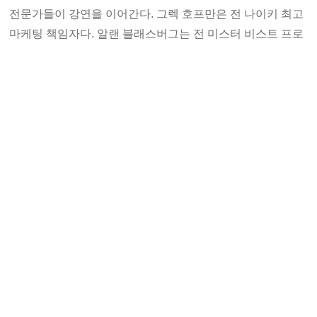
전문가들이 강연을 이어간다. 그렉 호프만은 전 나이키 최고
마케팅 책임자다. 알랜 블래스버그는 전 미스터 비스트 프로
듀서다. 이 외에도 유명 DJ의 생성형 AI 퍼포먼스, 저자 책 사
인회, 각종 부스와 기프트 등 다채로운 부대행사가 준비됐다.
밀레니얼웍스는 이번 행사에서 생성형 AI 키오스크인 ‘애니
모먼트’를 선보인다. ‘애니모먼트’는 즉석에서 버추얼 캐릭터
를 만들어 숏폼 애니메이션까지 증정한다. 밀레니얼웍스는
이를 통해 국내외 콘텐츠 산업 관계자들에게 자사의 기술력
을 알릴 계획이다.
<기사 원문 보기:
https://news.tvchosun.com/site/data/html_
dir/2024/09/11/2024091190031.html
>