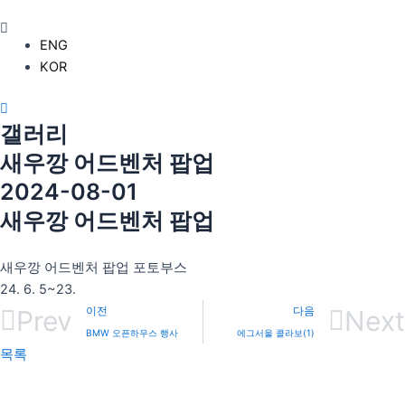
콘
텐
ENG
츠
KOR
로
건
너
갤러리
뛰
새우깡 어드벤처 팝업
기
2024-08-01
새우깡 어드벤처 팝업
새우깡 어드벤처 팝업 포토부스
24. 6. 5~23.
Prev
이전
다음
Next
BMW 오픈하우스 행사
에그서울 콜라보(1)
목록