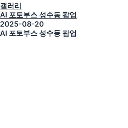
갤러리
버추얼 캐릭터형
버추얼 휴먼형
AI 포토부스 성수동 팝업
토킹페이스
2025-08-20
AI 포토부스 성수동 팝업
전체 프로젝트
콜라보 프로젝트
국내매장
해외매장
공지사항
QNA
제휴·렌탈