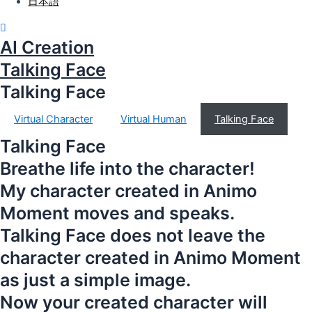
日本語
Virtual Character
Virtual Human
AI Creation
Talking Face
Talking Face
Entire Project
Talking Face
Collaboration Project
Virtual Character
Virtual Human
Talking Face
Store in Korea
Talking Face
International Store
Breathe life into the character!
Notice
My character created in Animo
QNA
Moment moves and speaks.
Partnership Rental
Talking Face does not leave the
character created in Animo Moment
as just a simple image.
Now your created character will